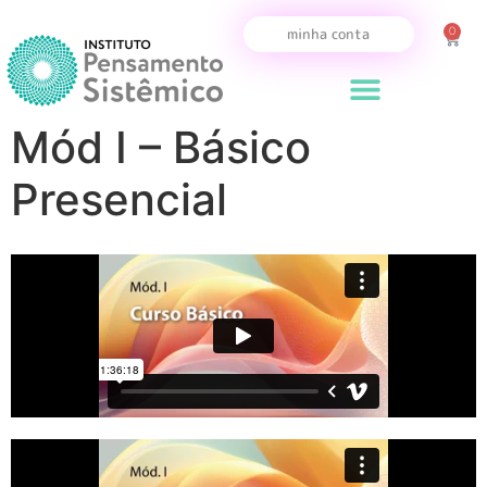
0
minha conta
Mód I – Básico
Presencial