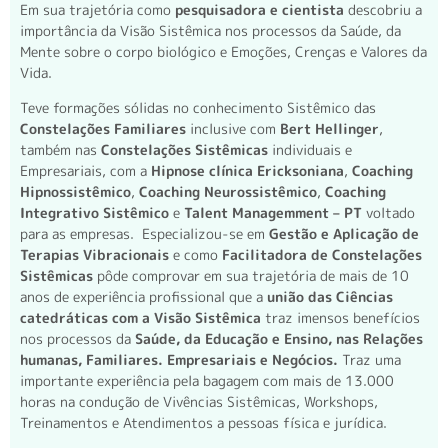
Em sua trajetória como
pesquisadora e cientista
descobriu a
importância da Visão Sistêmica nos processos da Saúde, da
Mente sobre o corpo biológico e Emoções, Crenças e Valores da
Vida.
Teve formações sólidas no conhecimento Sistêmico das
Constelações Familiares
inclusive com
Bert Hellinger
,
também nas
Constelações Sistêmicas
individuais e
Empresariais, com a
Hipnose clínica Ericksoniana
,
Coaching
Hipnossistêmico
,
Coaching Neurossistêmico
,
Coaching
Integrativo Sistêmico
e
Talent Managemment – PT
voltado
para as empresas. Especializou-se em
Gestão e Aplicação de
Terapias Vibracionais
e como
Facilitadora de Constelações
Sistêmicas
pôde comprovar em sua trajetória de mais de 10
anos de experiência profissional que a
união das Ciências
catedráticas com a Visão Sistêmica
traz imensos benefícios
nos processos da
Saúde, da Educação e Ensino, nas Relações
humanas, Familiares. Empresariais e Negócios.
Traz uma
importante experiência pela bagagem com mais de 13.000
horas na condução de Vivências Sistêmicas, Workshops,
Treinamentos e Atendimentos a pessoas física e jurídica.