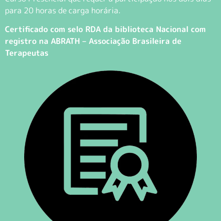
para 20 horas de carga horária.
Certificado com selo RDA da biblioteca Nacional com
registro na ABRATH – Associação Brasileira de
Terapeutas