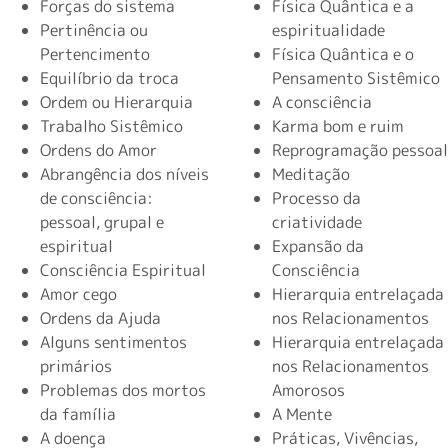
Forças do sistema
Física Quântica e a
Pertinência ou
espiritualidade
Pertencimento
Física Quântica e o
Equilíbrio da troca
Pensamento Sistêmico
Ordem ou Hierarquia
A consciência
Trabalho Sistêmico
Karma bom e ruim
Ordens do Amor
Reprogramação pessoal
Abrangência dos níveis
Meditação
de consciência:
Processo da
pessoal, grupal e
criatividade
espiritual
Expansão da
Consciência Espiritual
Consciência
Amor cego
Hierarquia entrelaçada
Ordens da Ajuda
nos Relacionamentos
Alguns sentimentos
Hierarquia entrelaçada
primários
nos Relacionamentos
Problemas dos mortos
Amorosos
da família
A Mente
A doença
Práticas, Vivências,