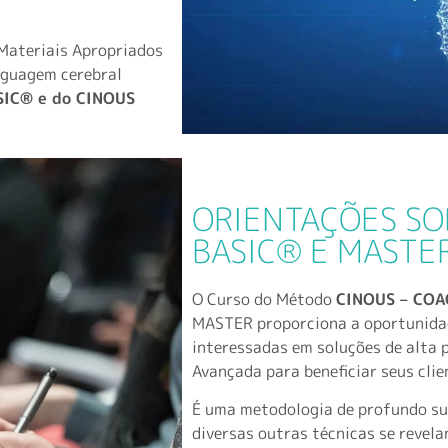
 Materiais Apropriados
nguagem cerebral
SIC
®
e do CINOUS
ORIENTAÇÕES SO
BASIC® E MASTE
O Curso do Método
CINOUS – COA
MASTER proporciona a oportunidade
interessadas em soluções de alta
Avançada para beneficiar seus clie
É uma metodologia de profundo su
diversas outras técnicas se revel