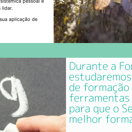
sistêmica pessoal e
lidar.
 sua aplicação de
Durante a F
estudaremos
de formação 
ferramentas
para que o Se
melhor form