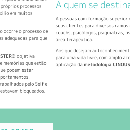
A quem se destin
 próprios processos
xilio em muitos
A pessoas com formação superior 
seus clientes para diversos ramos
 ocorre o processo de
coachs, psicólogos, psiquiatras, p
es adequadas para que
área terapêutica.
Aos que desejam autoconhecimento
STER
®
objetiva
para uma vida livre, com amplo ac
de memórias que estão
aplicação da
metodologia CINOU
que podem estar
mportamentos,
rabalhados pelo Self e
e estavam bloqueados,