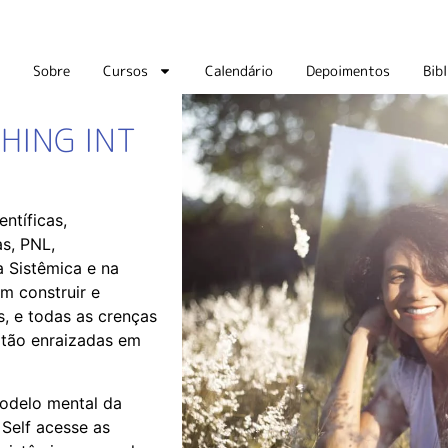
Sobre
Cursos
Calendário
Depoimentos
Bibl
HING INT
ntíficas,
as, PNL,
 Sistêmica e na
em construir e
, e todas as crenças
– tão enraizadas em
odelo mental da
 Self acesse as