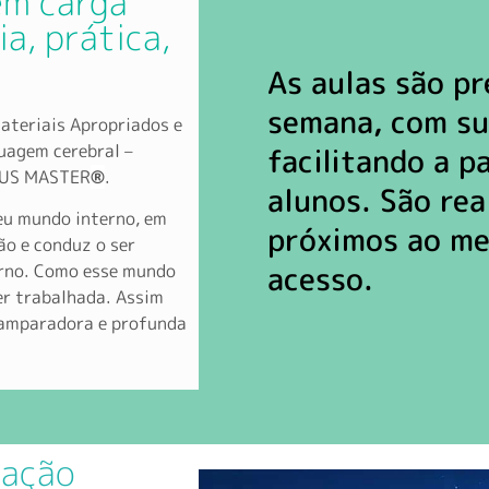
m carga
ia, prática,
As aulas são pr
semana, com su
ateriais Apropriados e
uagem cerebral –
facilitando a p
OUS MASTER
®
.
alunos. São rea
eu mundo interno, em
próximos ao met
ão e conduz o ser
acesso.
erno. Como esse mundo
er trabalhada. Assim
 amparadora e profunda
mação