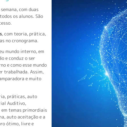
de semana, com duas
 todos os alunos. São
cesso.
s
, com teoria, prática,
itas no cronograma.
eu mundo interno, em
ão e conduz o ser
rno e como esse mundo
er trabalhada. Assim,
 amparadora e muito
ia, práticas, auto
ial Auditivo,
as em temas primordiais
ma, auto aceitação e a
ro ótimo, livre e