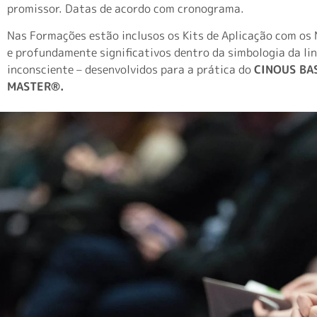
promissor. Datas de acordo com cronograma.
Nas Formações estão inclusos os Kits de Aplicação com os
e profundamente significativos dentro da simbologia da li
inconsciente – desenvolvidos para a prática do
CINOUS BA
MASTER
®
.