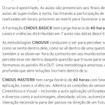
O curso é apostilado. As aulas são presenciais aos finais 
aulas de supervisões à noite, facilitando a participação de
realizadas em locais próximos ao metrô para favorecer o a
A Formação
CINOUS BASIC®
tem carga horaria de
40 hora
cases e vivências distribuídas em 7 aulas nas datas descr
As metodologias
CINOUS
®
conduzem o ser para perceber s
como se sente dentro dele, como se vê dentro de uma quest
também a se observar fora do contexto em seu mundo exte
percebe esse ser dentro daquela questão que trouxe para s
formamos os painéis IN e OUT. Uma metodologia amorosa,
profunda que abre soluções incríveis dentro de si.
CINOUS MASTER®
tem carga horário de
40 horas
com teor
aplicação, cases e vivências. A
dentra as conexões do sensor
Cinestésico e Visual – incluindo a auto aplicação utilizad
e diversos como a autoimagem, obesidade, vícios, autoesti
liberação necessária para dar passos na direção de um futu