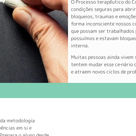
O Processo terapêutico do 
condições seguras para abri
bloqueios, traumas e emoçõe
forma inconsciente nossos c
que possam ser trabalhados pe
possuímos e estavam bloquea
interna.
Muitas pessoas ainda vivem 
tentem mudar esse ce‐nário 
e atraem novos ciclos de pro
s da metodologia
ências em si e
 Prepara o aluno desde