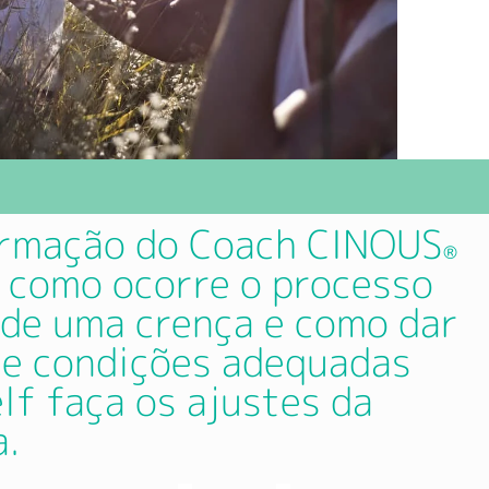
ormação do Coach CINOUS
®
 como ocorre o processo
de uma crença e como dar
 e condições adequadas
lf faça os ajustes da
a.