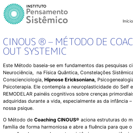
Início
CINOUS ® – MÉTODO DE COAC
OUT SYSTEMIC
Este Método baseia-se em fundamentos das pesquisas cie
Neurociência, na Física Quântica, Constelações Sistêmic
Conscienciologia,
Hipnose Ericksoniana
,
Psicogenealogia
Psicoterapia. Ele contempla a neuroplasticidade do Self 
REMODELAR painéis cognitivos sobre crenças primordiais
adquiridas durante a vida, especialmente as da infância 
nossa psique.
O Método de
Coaching CINOUS®
aciona estruturas do m
família de forma harmoniosa e abre a fluência para que o